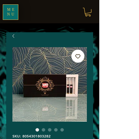
ME
NU
SKU: 8054301803282