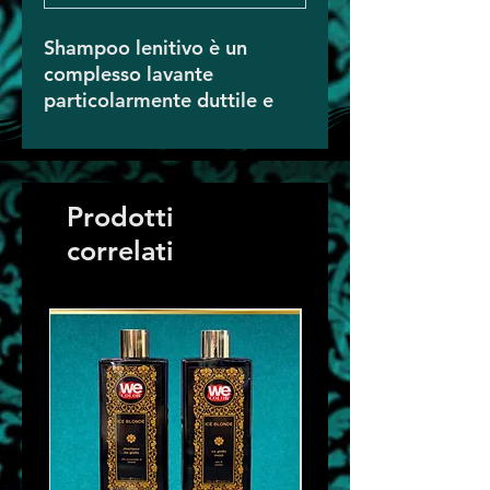
Shampoo lenitivo è un
complesso lavante
particolarmente duttile e
bilanciato.
Con il suo utilizzo vengono
mantenuti inalterati gli
equilibri di cute e capelli,
Prodotti
lasciandoli morbidi e
correlati
lucenti.
MODO D'IMPIEGO: A
capelli ancora asciutti,
cospargere la quantità
necessaria di prodotto
direttamente sulla cute .
Attendere alcuni minuti.
aggiungere poca acqua e
emulsionare delicatamente