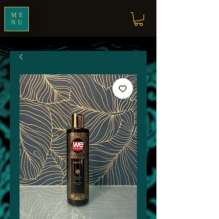
ME
NU